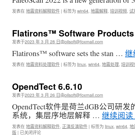
发表在
地震资料解释软件
|
标签为
win64
,
地震解释
,
培训视频
,
试
Flatirons™ Software Products
发表于
2023 年 3 月 28 日
由
oilsoft@foxmail.com
Flatirons™ software sets the stan …
继
发表在
地震资料处理软件
|
标签为
linux
,
win64
,
地震处理
,
培训视
OpendTect 6.6.10
发表于
2023 年 3 月 26 日
由
oilsoft@foxmail.com
OpendTect软件是荷兰dGB公司
系统，集层序地层解释 …
继续阅读
发表在
地震资料解释软件
,
正演反演软件
|
标签为
linux
,
win64
,
地
OpendTect
版
|
已关闭评论