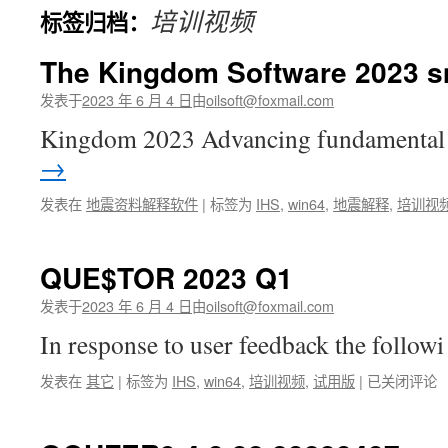
培训视频
标签归档：
文
The Kingdom Software 2023 s
发表于
2023 年 6 月 4 日
由
oilsoft@foxmail.com
Kingdom 2023 Advancing fundamenta
→
发表在
地震资料解释软件
|
标签为
IHS
,
win64
,
地震解释
,
培训视
QUE$TOR 2023 Q1
发表于
2023 年 6 月 4 日
由
oilsoft@foxmail.com
In response to user feedback the follo
QUE$TOR
发表在
其它
|
标签为
IHS
,
win64
,
培训视频
,
试用版
|
已关闭评论
2023
Q1