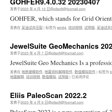
GOHFER9.4.0.32 20230407
发表于
2023 年 4 月 12 日
由
oilsoft@foxmail.com
GOHFER, which stands for Grid Orie
发表在
采油试井压裂
|
标签为
win64
,
培训视频
,
试用版
,
采油试井
JewelSuite GeoMechanics 202
发表于
2023 年 4 月 7 日
由
oilsoft@foxmail.com
JewelSuite Geo Mechanics Is a profes
发表在
地质建模软件
,
地震资料解释软件
,
数值模拟软件
|
标签为
b
JewelSuite
地震解释
,
培训视频
,
数值模拟
,
试用版
|
已关闭评论
GeoMechanics
2022.2
Eliis PaleoScan 2022.2
发表于
2023 年 4 月 6 日
由
oilsoft@foxmail.com
PaleoScan 2022 is a new generation o