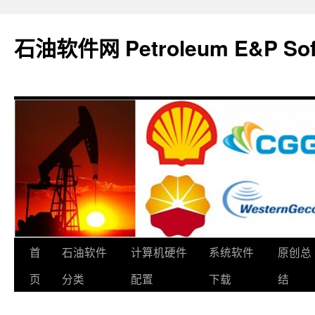
石油软件网 Petroleum E&P Soft
跳
首
石油软件
计算机硬件
系统软件
原创总
至
页
分类
配置
下载
结
正