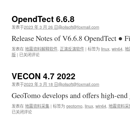
6.6.10
OpendTect 6.6.8
发表于
2023 年 3 月 26 日
由
oilsoft@foxmail.com
Release Notes of V6.6.8 OpendTect ● 
发表在
地震资料解释软件
,
正演反演软件
|
标签为
linux
,
win64
,
地
OpendTect
版
|
已关闭评论
6.6.8
VECON 4.7 2022
发表于
2023 年 3 月 18 日
由
oilsoft@foxmail.com
GeoTomo develops and offers high-en
发表在
地震资料采集
|
标签为
geotomo
,
linux
,
win64
,
地震资料采
已关闭评论