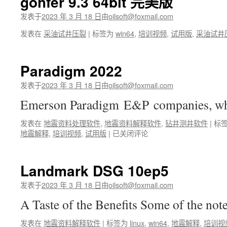
gohfer 9.3 64bit 完美版
petrel
2022
发表于
2023 年 3 月 18 日
由
oilsoft@foxmail.com
发表在
采油试井压裂
|
标签为
win64
,
培训视频
,
试用版
,
采油试井
Paradigm 2022
发表于
2023 年 3 月 18 日
由
oilsoft@foxmail.com
Emerson Paradigm E&P companies, 
发表在
地震资料处理软件
,
地震资料解释软件
,
钻井测井软件
|
标
Paradigm
地震解释
,
培训视频
,
试用版
|
已关闭评论
2022
Landmark DSG 10ep5
发表于
2023 年 3 月 18 日
由
oilsoft@foxmail.com
A Taste of the Benefits Some of the no
发表在
地震资料解释软件
|
标签为
linux
,
win64
,
地震解释
,
培训视