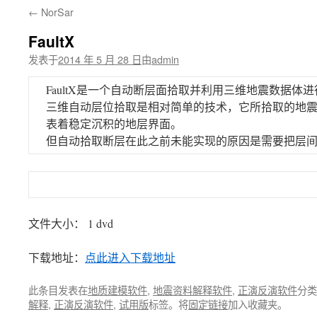
←
NorSar
文
FaultX
发表于
2014 年 5 月 28 日
由
admin
FaultX是一个自动断层面拾取并利用三维地震数据体
三维自动层位拾取是相对简单的技术，它所拾取的地
表着稳定沉积的地层界面。
但自动拾取断层在此之前未能实现的原因是需要把层
文件大小： 1 dvd
下载地址：
点此进入下载地址
此条目发表在
地质建模软件
,
地震资料解释软件
,
正演反演软件
分类
解释
,
正演反演软件
,
试用版
标签。将
固定链接
加入收藏夹。