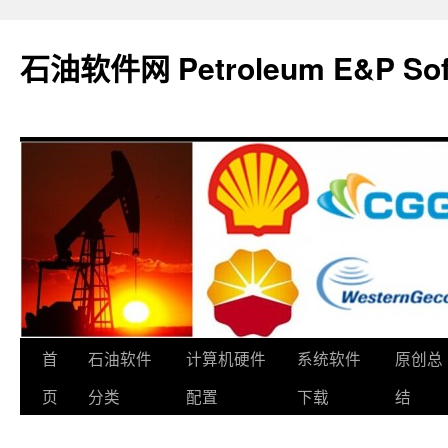
石油软件网 Petroleum E&P Soft
跳
首
石油软件
计算机硬件
系统软件
原创总
至
页
分类
配置
下载
结
正