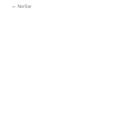
←
NorSar