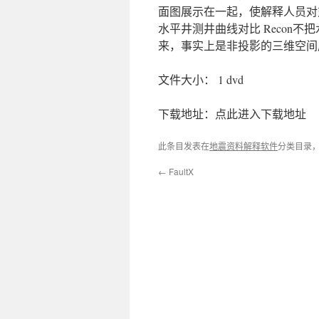
面图展示在一起，使解释人员对
水平井测井曲线对比 Recon
来，事实上是非投影的三维空间
文件大小： 1 dvd
下载地址：点此进入下载地址
此条目发表在
地震资料解释软件
分类目录
←
FaultX