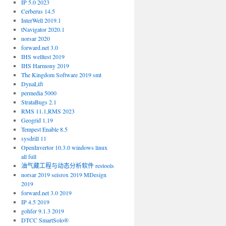
IP 5.0 2023
Cerberus 14.5
InterWell 2019.1
tNavigator 2020.1
norsar 2020
forward.net 3.0
IHS welltest 2019
IHS Harmony 2019
The Kingdom Software 2019 smt
DynaLift
permedia 5000
StrataBugs 2.1
RMS 11.1,RMS 2023
Geogrid 1.19
Tempest Enable 8.5
sysdrill 11
OpenInvertor 10.3.0 windows linux
all full
油气藏工程与动态分析软件 restools
norsar 2019 seisrox 2019 MDesign
2019
forward.net 3.0 2019
IP 4.5 2019
gohfer 9.1.3 2019
DTCC SmartSolo®