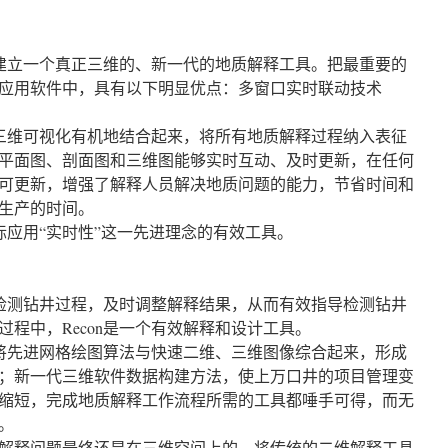
本上建立一个真正三维的、新一代的地质解释工具。把最重要的
应用软件中，具有以下明显优点：多窗口实时联动技术
面和三维可视化有机地结合起来，将所有地质解释过程纳入表征
平面图、剖面图和三维图能够实时互动、及时更新，在任何
可更新，增强了解释人员解决地质问题的能力，节省时间和
生产的时间。
实际应用“实时性”这一先进理念的有效工具。
实时检测钻井过程，及时调整解释结果，从而有效指导检测钻井
程中，Recon是一个有效解释和设计工具。
on将先进网格绘图算法与快速二维、三维图像综合起来，形成
；新一代三维软件数据构建方法，使上万口井的项目管理变
缩短，完成地质解释工作流程所需的工具都唾手可得，而无
。
解释问题最终还是在三维空间上的，将传统的二维解释工具