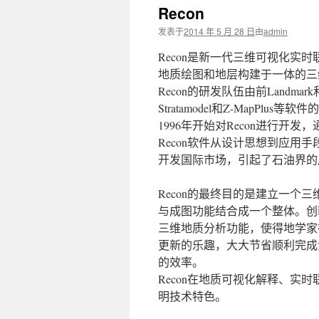
Recon
文
发表于
2014 年 5 月 28 日
由
admin
Recon是新一代三维可视化实
地质绘图和地层构建于一体的三
Recon的研发队伍由前Landm
Stratamodel和Z-MapPlus
1996年开始对Recon进行开
Recon软件从设计思想到应用
开发国际市场，引起了石油界的
Recon的最终目的是建立一个
与成图功能结合成一个整体。创
三维地质分析功能，使得地学家
更新的乐趣，大大节省顺利完成
的效率。
Recon在地质可视化解释、
明技术特色。