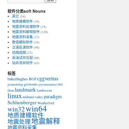
软件分类soft Nouns
其它
(54)
地质建模软件
(39)
地震资料处理软件
(35)
地震资料解释软件
(126)
地震资料采集
(17)
数值模拟软件
(34)
正演反演软件
(98)
绘图成图
(23)
采油试井压裂
(68)
钻井测井软件
(63)
标签
cggveritas
bakerhughes
BGP
geotomo
geomodeling
greenmountian
IHS
landmark
ikon
landocean
linux
paradigm
midland-valley
Schlumberger
Weatherford
win64
win32
地质建模软件
地震解释
地震处理
地震资料采集