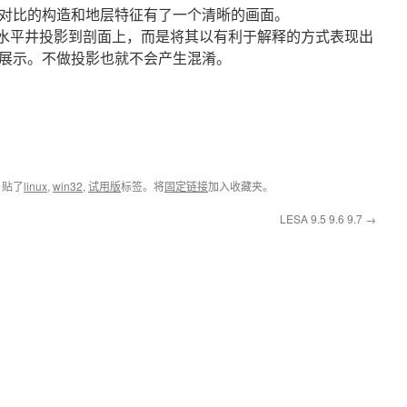
对比的构造和地层特征有了一个清晰的画面。
不把水平井投影到剖面上，而是将其以有利于解释的方式表现出
展示。不做投影也就不会产生混淆。
，贴了
linux
,
win32
,
试用版
标签。将
固定链接
加入收藏夹。
LESA 9.5 9.6 9.7
→