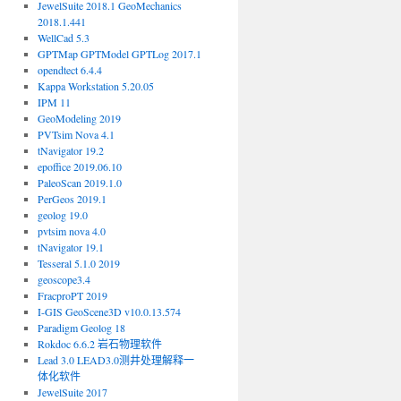
JewelSuite 2018.1 GeoMechanics
2018.1.441
WellCad 5.3
GPTMap GPTModel GPTLog 2017.1
opendtect 6.4.4
Kappa Workstation 5.20.05
IPM 11
GeoModeling 2019
PVTsim Nova 4.1
tNavigator 19.2
epoffice 2019.06.10
PaleoScan 2019.1.0
PerGeos 2019.1
geolog 19.0
pvtsim nova 4.0
tNavigator 19.1
Tesseral 5.1.0 2019
geoscope3.4
FracproPT 2019
I-GIS GeoScene3D v10.0.13.574
Paradigm Geolog 18
Rokdoc 6.6.2 岩石物理软件
Lead 3.0 LEAD3.0测井处理解释一
体化软件
JewelSuite 2017