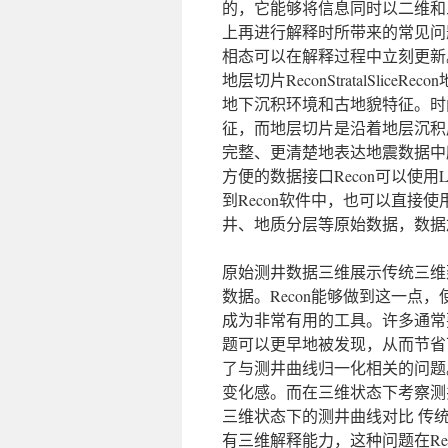
的，它能够将信息同时以二维和
上再进行解释时所带来的常见问
相态可以在解释过程中立刻更新
地层切片ReconStratalSliceR
地下沉积环境和古地貌特征。时
征，而地层切片是沿着地层沉积
完整、更清楚地表达地震数据中
方便的数据接口Recon可以使用Lan
到Recon软件中，也可以直接使用S
井、地质分层等原始数据，数据
原始测井数据三维展示传统三维
数据。Recon能够做到这一点
成为非常有用的工具。许多通常
题可以更早地被发现，从而节省
了与测井曲线归一化相关的问题
变化感。而在三维状态下考察测
三维状态下的测井曲线对比 传统
有三维解释能力，这种问题在Re