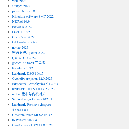
vista 2022
stimpro 2022
pvtsim Nova 6.0
Kingdom software SMT 2022
NETool 10.9
PerGeos 2022
FracPT 2022
OpenFlow 2022
OLI systems 9.6.3
norsar 2023
密码保护：petrel 2022
QUE$TOR 2022
gohfer 9.3 64bit 完美版
Paradigm 2022
Landmark DSG 10ep5
Geosoftware jason 12.0 2023
Interoctive Petrophysics 5.1 2023
landmark EDT 5000.17.2 2023
redhat 版本与内核对应
Schlumberger Omega 2022.1
Landmark Promax seisspace
5000.11.0.1
Greenmountain MESA16.3.5
tNavigator 2022.4
GeoSoftware HRS 13.0 2023