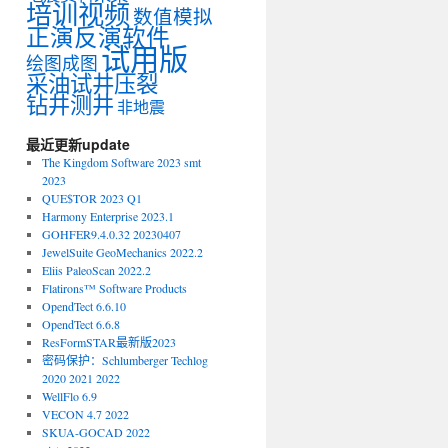
培训视频
数值模拟
正演反演软件
试用版
绘图成图
采油试井压裂
钻井测井
非地震
最近更新update
The Kingdom Software 2023 smt
2023
QUE$TOR 2023 Q1
Harmony Enterprise 2023.1
GOHFER9.4.0.32 20230407
JewelSuite GeoMechanics 2022.2
Eliis PaleoScan 2022.2
Flatirons™ Software Products
OpendTect 6.6.10
OpendTect 6.6.8
ResFormSTAR最新版2023
密码保护：Schlumberger Techlog
2020 2021 2022
WellFlo 6.9
VECON 4.7 2022
SKUA-GOCAD 2022