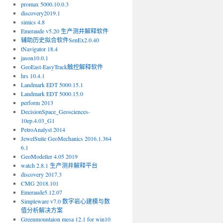
promax 5000.10.0.3
discovery2019.1
simics 4.8
Emeraude v5.20 生产测井解释软件
辅助历史拟合软件SenEx2.0.40
tNavigator 18.4
jason10.0.1
GeoEast-EasyTrack触控解释软件
hrs 10.4.1
Landmark EDT 5000.15.1
Landmark EDT 5000.15.0
perform 2013
DecisionSpace_Geosciences-
10ep.4.03_G1
PetroAnalyst 2014
JewelSuite GeoMechanics 2016.1.364
6.1
GeoModeller 4.05 2019
watch 2.8.1 生产测井解释平台
discovery 2017.3
CMG 2018.101
Emeraude5.12.07
Simpleware v7.0 数字岩心建模与数
值分析解决方案
Greenmountaion mesa 12.1 for win10