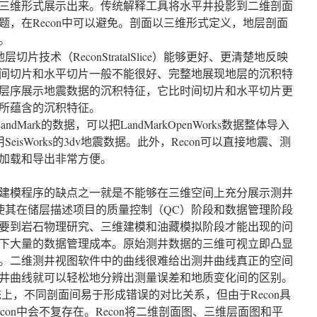
三维形式展示出来。传统解释工具将水平井投影到二维剖面
题，在Recon中可以避免。剖面以三维形式定义，地层剖面
。
econ地层切片技术（ReconStratalSlice）能够更好、更清楚地反映
间切片和水平切片一般不能很好、完整地展现地层的沉积特
层序展示地震数据的沉积特征，它比时间切片和水平切片更
所蕴含的沉积特征。
dMark的数据，可以把LandMarkOpenWorks数据整体导入
eisWorks的3dv地震数据。此外，Recon可以直接地震、测
加载和导出非常方便。
建模程序的缺点之一就是不能够在三维空间上充分展示测井
，使其在储层描述项目的质量控制（QC）阶段和数据管理阶段
要到岩石物理研究、三维建模和油藏模拟阶段才能出现的问
下大量的数据管理成本。原始测井数据的三维可视立即凸显
。二维测井视图软件中的曲线很难给出测井曲线真正的空间
井曲线就可以轻松地分辨出测量误差和地质变化间的区别。
上，不同剖面间易于形成错误的对比关系，但由于Recon具
con中会不复存在。Recon将二维剖面图、三维层面图和平