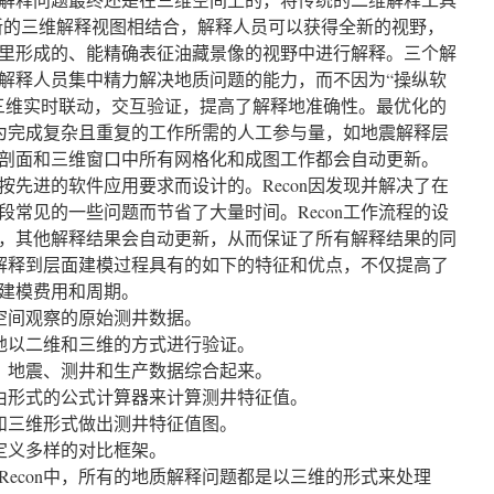
新的三维解释视图相结合，解释人员可以获得全新的视野，
里形成的、能精确表征油藏景像的视野中进行解释。三个解
解释人员集中精力解决地质问题的能力，而不因为“操纵软
三维实时联动，交互验证，提高了解释地准确性。最优化的
低了为完成复杂且重复的工作所需的人工参与量，如地震解释层
剖面和三维窗口中所有网格化和成图工作都会自动更新。
按先进的软件应用要求而设计的。Recon因发现并解决了在
段常见的一些问题而节省了大量时间。Recon工作流程的设
，其他解释结果会自动更新，从而保证了所有解释结果的同
交互解释到层面建模过程具有的如下的特征和优点，不仅提高了
建模费用和周期。
维空间观察的原始测井数据。
互地以二维和三维的方式进行验证。
质、地震、测井和生产数据综合起来。
自由形式的公式计算器来计算测井特征值。
维和三维形式做出测井特征值图。
互定义多样的对比框架。
econ中，所有的地质解释问题都是以三维的形式来处理