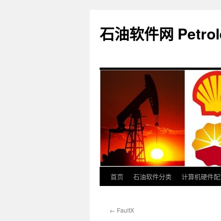
石油软件网 Petroleu
首页
石油软件分类
计算机硬件配
跳
至
←
FaultX
正