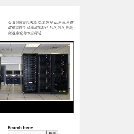
石油地震资料采集,处理,解释,正演,反演,数
值模拟软件,绘图成图软件,钻井,测井,采油,
储运,酸化等专业网站
Search here: