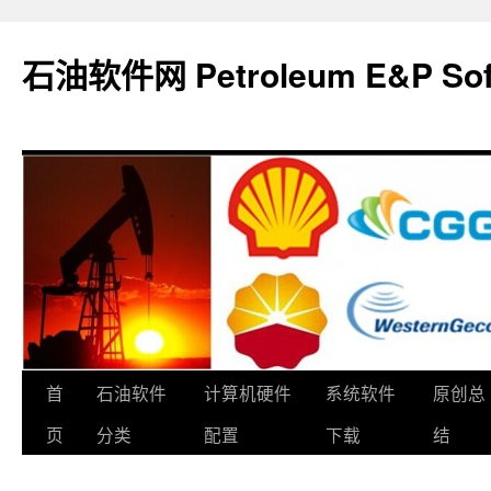
石油软件网 Petroleum E&P Soft
跳
首
石油软件
计算机硬件
系统软件
原创总
至
页
分类
配置
下载
结
正