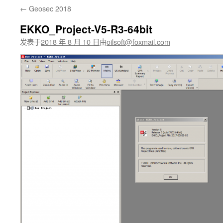
←
Geosec 2018
文
EKKO_Project-V5-R3-64bit
发表于
2018 年 8 月 10 日
由
oilsoft@foxmail.com