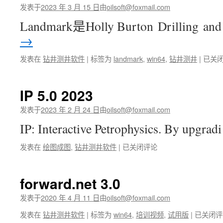
发表于
2023 年 3 月 15 日
由
oilsoft@foxmail.com
Landmark是Holly Burton Drilling an
→
landm
发表在
钻井测井软件
|
标签为
landmark
,
win64
,
钻井测井
|
已关
EDT
5000.
2023
IP 5.0 2023
发表于
2023 年 2 月 24 日
由
oilsoft@foxmail.com
IP: Interactive Petrophysics. By upgra
IP
发表在
绘图成图
,
钻井测井软件
|
已关闭评论
5.0
2023
forward.net 3.0
发表于
2020 年 4 月 11 日
由
oilsoft@foxmail.com
forward.
发表在
钻井测井软件
|
标签为
win64
,
培训视频
,
试用版
|
已关闭评