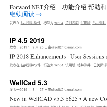
Forward.NET介绍 – 功能介绍 帮助
继续阅读
→
发表在
钻井测井软件
|
标签为
win64
,
培训视频
,
试用版
,
钻井测井
IP 4.5 2019
发表于
2019 年 9 月 25 日
由
oilsoft@foxmail.com
IP 2018 Enhancements · User Session
IP
发表在
钻井测井软件
|
标签为
win64
,
试用版
,
钻井测井
|
已关闭评
4.5
2019
WellCad 5.3
发表于
2019 年 8 月 27 日
由
oilsoft@foxmail.com
New in WellCAD v5.3 b625 • A new C