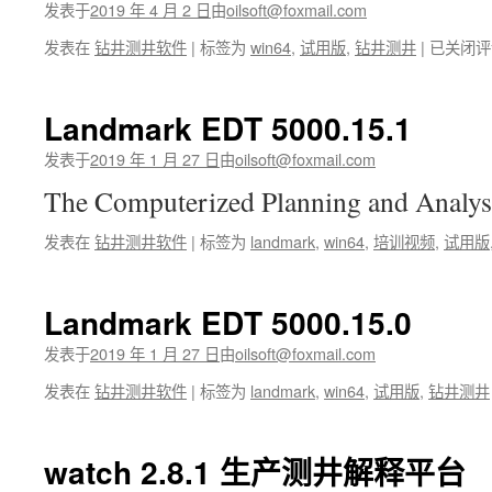
发表于
2019 年 4 月 2 日
由
oilsoft@foxmail.com
Lead
发表在
钻井测井软件
|
标签为
win64
,
试用版
,
钻井测井
|
已关闭评
3.0
LEAD3.0
测
Landmark EDT 5000.15.1
井
处
发表于
2019 年 1 月 27 日
由
oilsoft@foxmail.com
理
The Computerized Planning and Analy
解
释
发表在
钻井测井软件
|
标签为
landmark
,
win64
,
培训视频
,
试用版
一
体
化
软
Landmark EDT 5000.15.0
件
发表于
2019 年 1 月 27 日
由
oilsoft@foxmail.com
发表在
钻井测井软件
|
标签为
landmark
,
win64
,
试用版
,
钻井测井
watch 2.8.1 生产测井解释平台