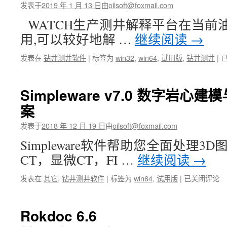
发表于
2019 年 1 月 13 日
由
oilsoft@foxmail.com
WATCH生产测井解释平台在当前
用,可以较好地解 …
继续阅读
→
w
发表在
钻井测井软件
|
标签为
win32
,
win64
,
试用版
,
钻井测井
|
2.
Simpleware v7.0 数字岩
案
发表于
2018 年 12 月 19 日
由
oilsoft@foxmail.com
Simpleware软件帮助您全面处理3
CT，显微CT，FI …
继续阅读
→
Simpleware
发表在
其它
,
钻井测井软件
|
标签为
win64
,
试用版
|
已关闭评论
v7.0
数
字
Rokdoc 6.6
岩