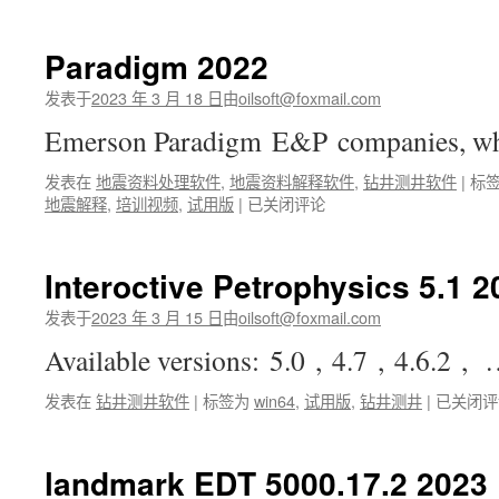
2022
Paradigm 2022
发表于
2023 年 3 月 18 日
由
oilsoft@foxmail.com
Emerson Paradigm E&P companies, 
发表在
地震资料处理软件
,
地震资料解释软件
,
钻井测井软件
|
标
Paradigm
地震解释
,
培训视频
,
试用版
|
已关闭评论
2022
Interoctive Petrophysics 5.1 2
发表于
2023 年 3 月 15 日
由
oilsoft@foxmail.com
Available versions: 5.0 , 4.7 , 4.6.2 ,
Interocti
发表在
钻井测井软件
|
标签为
win64
,
试用版
,
钻井测井
|
已关闭评
Petrophy
5.1
2023
landmark EDT 5000.17.2 2023