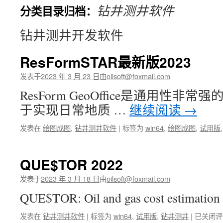
钻井测井软件
分类目录归档：
文
钻井测井开发软件
ResFormSTAR最新版2023
发表于
2023 年 3 月 23 日
由
oilsoft@foxmail.com
ResForm GeoOffice是通用性
于实现日常地质 …
继续阅读
→
发表在
绘图成图
,
钻井测井软件
|
标签为
win64
,
绘图成图
,
试用版
QUE$TOR 2022
发表于
2023 年 3 月 18 日
由
oilsoft@foxmail.com
QUE$TOR: Oil and gas cost estimatio
QUE$T
发表在
钻井测井软件
|
标签为
win64
,
试用版
,
钻井测井
|
已关闭评