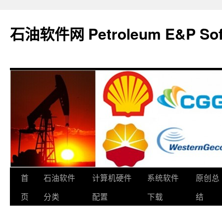
石油软件网 Petroleum E&P Soft
跳
首
石油软件
计算机硬件
系统软件
原创总
至
页
分类
配置
下载
结
正