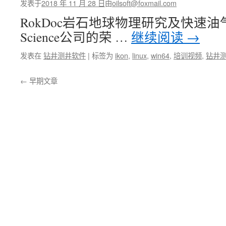
心
发表于
2018 年 11 月 28 日
由
oilsoft@foxmail.com
建
RokDoc岩石地球物理研究及快速油气
模
与
Science公司的荣 …
继续阅读
→
数
值
发表在
钻井测井软件
|
标签为
ikon
,
linux
,
win64
,
培训视频
,
钻井
分
析
←
早期文章
解
决
方
案