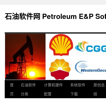
石油软件网 Petroleum E&P Soft
跳
首
石油软件
计算机硬件
系统软件
原创总
至
页
分类
配置
下载
结
正