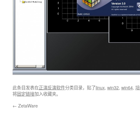
此条目发表在
正演反演软件
分类目录，贴了
linux
,
win32
,
win64
,
培
将
固定链接
加入收藏夹。
←
ZetaWare