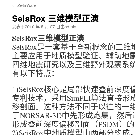
←
ZetaWare
文
SeisRox 三维模型正演
发表于
2016 年 5 月 27 日
由
admin
SeisRox三维模型正演
SeisRox是一套基于全新概念的三
主要应用于地质模型验证、辅助地
四维地震研究以及三维野外观察系
有以下特点：
1)SeisRox核心是局部快速叠前深度
专利技术，采用SimPLI算法直接
移剖面。这种方法不同于以往的一
于NORSAR-3D中先形成炮集，然
形成叠前深度偏移剖面（PSDM）
2)SeisRox中地质模型由两部分