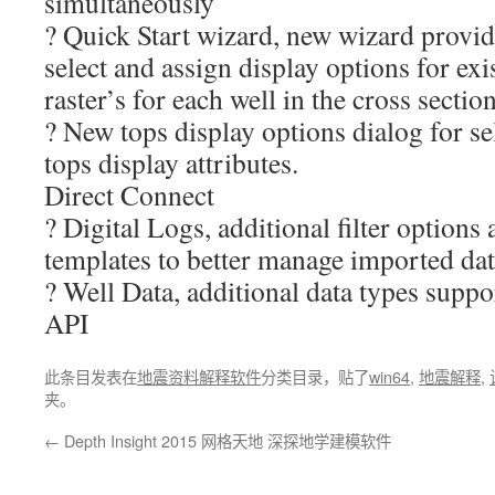
simultaneously
? Quick Start wizard, new wizard provide
select and assign display options for exi
raster’s for each well in the cross section
? New tops display options dialog for se
tops display attributes.
Direct Connect
? Digital Logs, additional filter options
templates to better manage imported da
? Well Data, additional data types suppo
API
此条目发表在
地震资料解释软件
分类目录，贴了
win64
,
地震解释
,
夹。
←
Depth Insight 2015 网格天地 深探地学建模软件