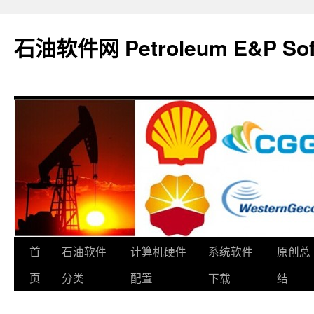
石油软件网 Petroleum E&P Soft
跳
首
石油软件
计算机硬件
系统软件
原创总
至
页
分类
配置
下载
结
正