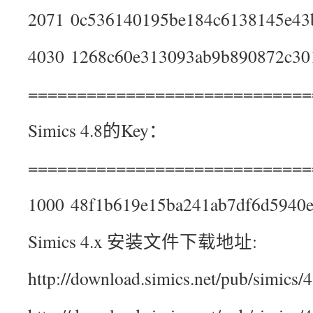
2071 0c536140195be184c6138145e43
4030 1268c60e313093ab9b890872c30
=============================
Simics 4.8的Key：
=============================
1000 48f1b619e15ba241ab7df6d5940
Simics 4.x 安装文件下载地址:
http://download.simics.net/pub/simics/