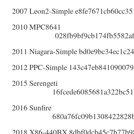
2007 Leon2-Simple e8fe7671cb60cc3
2010 MPC8641
028fb9bf9cb174fb5582af30
2011 Niagara-Simple bd0e9bc34ec1c2
2012 PPC-Simple 143c47eb841090079
2015 Serengeti
16fcede6085681a322bc515c
2016 Sunfire
680a76fc09b1308422828be9
2018 X86-440BX 8dbf0dcb45c7b77b9