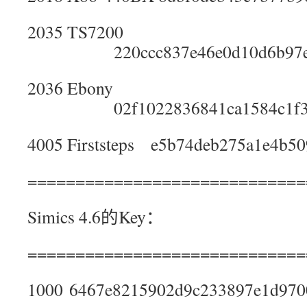
2035 TS7200
220ccc837e46e0d10d6b97e7
2036 Ebony
02f1022836841ca1584c1f3af
4005 Firststeps e5b74deb275a1e4b5
=============================
Simics 4.6的Key：
=============================
1000 6467e8215902d9c233897e1d970