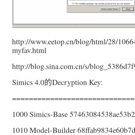
http://www.eetop.cn/blog/html/28/1066
myfav.html
http://blog.sina.com.cn/s/blog_5386d
Simics 4.0的Decryption Key:
=============================
1000 Simics-Base 57463084538ae53b
1010 Model-Builder 68ffab9834e60b7