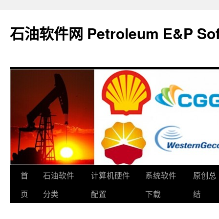
石油软件网 Petroleum E&P Soft
跳
首
石油软件
计算机硬件
系统软件
原创总
至
页
分类
配置
下载
结
正