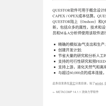
QUE$TOR软件可用于概念
CAPEX / OPEX成本估算。QU
QUE$TOR陆上（Onshore
新，包括众多的属性，技术和设
员和M＆A分析师使用该软件进
精确的模拟油/气支出和生产;
创建开发计划;
节省大量的研究和分析人工时
支持的可行性研究和预FEED
支持上游，液化天然气和离岸
与超过60,000点的成本
此条目发表在
其它
分类目录，贴了
win64
,
←
METACOMP 14.1.1 流体力学软件