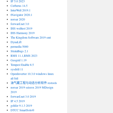
IP 5.0 2023
Cerberus 14.5
InterWell 2019.1
tNavigator 2020.1
norsar 2020
forward.net 3.0
IHS welltest 2019
IHS Harmony 2019
The Kingdom Software 2019 smt
DynaLift
permedia 5000
StrataBugs 2.1
RMS 11.1,RMS 2023
Geogrid 1.19
Tempest Enable 8.5
sysdrill 11
OpenInvertor 10.3.0 windows linux
all full
油气藏工程与动态分析软件 restools
norsar 2019 seisrox 2019 MDesign
2019
forward.net 3.0 2019
IP 4.5 2019
gohfer 9.1.3 2019
DTCC SmartSolo®