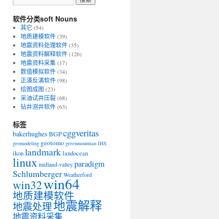
软件分类soft Nouns
其它
(54)
地质建模软件
(39)
地震资料处理软件
(35)
地震资料解释软件
(126)
地震资料采集
(17)
数值模拟软件
(34)
正演反演软件
(98)
绘图成图
(23)
采油试井压裂
(68)
钻井测井软件
(63)
标签
cggveritas
bakerhughes
BGP
geotomo
geomodeling
greenmountian
IHS
landmark
ikon
landocean
linux
paradigm
midland-valley
Schlumberger
Weatherford
win64
win32
地质建模软件
地震解释
地震处理
地震资料采集