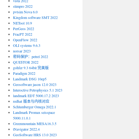
vista 2022
stimpro 2022
pvtsim Nova 6.0
Kingdom software SMT 2022
NETool 10.9
PerGeos 2022
FracPT 2022
OpenFlow 2022
OLI systems 9.6.3
norsar 2023
密码保护：petrel 2022
QUE$TOR 2022
gohfer 9.3 64bit 完美版
Paradigm 2022
Landmark DSG 10ep5
Geosoftware jason 12.0 2023
Interoctive Petrophysics 5.1 2023
landmark EDT 5000.17.2 2023
redhat 版本与内核对应
Schlumberger Omega 2022.1
Landmark Promax seisspace
5000.11.0.1
Greenmountain MESA16.3.5
tNavigator 2022.4
GeoSoftware HRS 13.0 2023