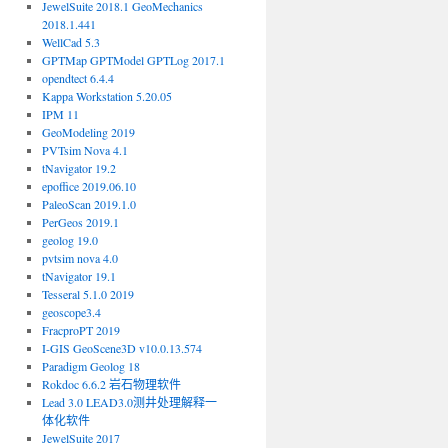
JewelSuite 2018.1 GeoMechanics
2018.1.441
WellCad 5.3
GPTMap GPTModel GPTLog 2017.1
opendtect 6.4.4
Kappa Workstation 5.20.05
IPM 11
GeoModeling 2019
PVTsim Nova 4.1
tNavigator 19.2
epoffice 2019.06.10
PaleoScan 2019.1.0
PerGeos 2019.1
geolog 19.0
pvtsim nova 4.0
tNavigator 19.1
Tesseral 5.1.0 2019
geoscope3.4
FracproPT 2019
I-GIS GeoScene3D v10.0.13.574
Paradigm Geolog 18
Rokdoc 6.6.2 岩石物理软件
Lead 3.0 LEAD3.0测井处理解释一
体化软件
JewelSuite 2017