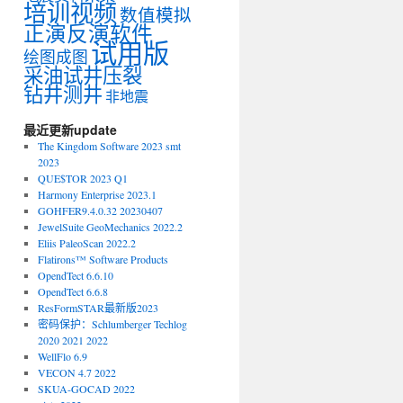
培训视频
数值模拟
正演反演软件
试用版
绘图成图
采油试井压裂
钻井测井
非地震
最近更新update
The Kingdom Software 2023 smt
2023
QUE$TOR 2023 Q1
Harmony Enterprise 2023.1
GOHFER9.4.0.32 20230407
JewelSuite GeoMechanics 2022.2
Eliis PaleoScan 2022.2
Flatirons™ Software Products
OpendTect 6.6.10
OpendTect 6.6.8
ResFormSTAR最新版2023
密码保护：Schlumberger Techlog
2020 2021 2022
WellFlo 6.9
VECON 4.7 2022
SKUA-GOCAD 2022