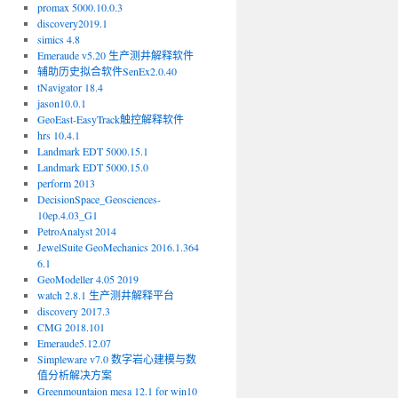
promax 5000.10.0.3
discovery2019.1
simics 4.8
Emeraude v5.20 生产测井解释软件
辅助历史拟合软件SenEx2.0.40
tNavigator 18.4
jason10.0.1
GeoEast-EasyTrack触控解释软件
hrs 10.4.1
Landmark EDT 5000.15.1
Landmark EDT 5000.15.0
perform 2013
DecisionSpace_Geosciences-
10ep.4.03_G1
PetroAnalyst 2014
JewelSuite GeoMechanics 2016.1.364
6.1
GeoModeller 4.05 2019
watch 2.8.1 生产测井解释平台
discovery 2017.3
CMG 2018.101
Emeraude5.12.07
Simpleware v7.0 数字岩心建模与数
值分析解决方案
Greenmountaion mesa 12.1 for win10