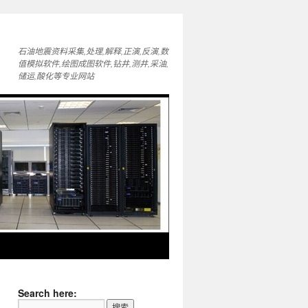
石油地震资料采集,处理,解释,正演,反演,数
值模拟软件,绘图成图软件,钻井,测井,采油,
储运,酸化等专业网站
Search here: